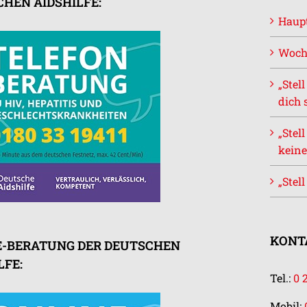
HEN AIDSHILFE:
Haupt
Woch
„Stel
dich 
„Stel
keine
„Stel
KONTA
E-BERATUNG DER DEUTSCHEN
LFE:
Tel.:
0 
Mobil: