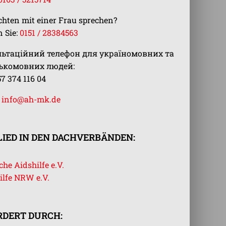
chten mit einer Frau sprechen?
 Sie:
0151 / 28384563
льтаційний телефон для україномовних та
ськомовних людей:
57 374 116 04
:
info@ah-mk.de
IED IN DEN DACHVERBÄNDEN:
he Aidshilfe e.V.
ilfe NRW e.V.
RDERT DURCH: