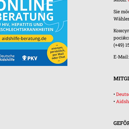
Sie mö
Wählen
Консу
росій
(+49) 1
E-Mail
MITGL
•
Deutsc
•
Aidsh
GEFÖ