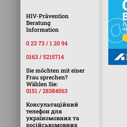
HIV-Prävention
Beratung
Information
0 23 73 / 1 20 94
0163 / 5215714
Sie möchten mit einer
Frau sprechen?
Wählen Sie:
0151 / 28384563
Консультаційний
телефон для
україномовних та
російськомовних