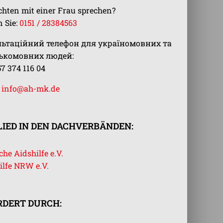
chten mit einer Frau sprechen?
 Sie:
0151 / 28384563
льтаційний телефон для україномовних та
ськомовних людей:
57 374 116 04
:
info@ah-mk.de
IED IN DEN DACHVERBÄNDEN:
he Aidshilfe e.V.
ilfe NRW e.V.
RDERT DURCH: