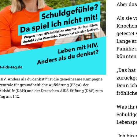
Aber das
Als sie 
Knochen
getestet
Lange er
Familie 
könnten
„Das hat
zurückge
 HIV. Anders als du denkst?“ ist die gemeinsame Kampagne
Denn ich
entrale für gesundheitliche Aufklärung (BZgA), der
Aidshilfe (DAH) und der Deutschen AIDS-Stiftung (DAS) zum
fröhliche
ag am 1.12.
Was ihr 
Schuldgef
Lebenspa
„Ich bin