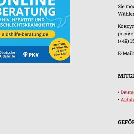
Sie mö
Wählen
Консу
росій
(+49) 1
E-Mail
MITGL
•
Deutsc
•
Aidsh
GEFÖ