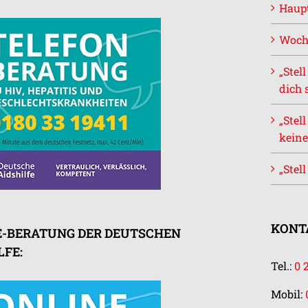
Haupt
Woch
„Stel
dich 
„Stel
keine
„Stel
KONTA
E-BERATUNG DER DEUTSCHEN
LFE:
Tel.:
0 
Mobil: