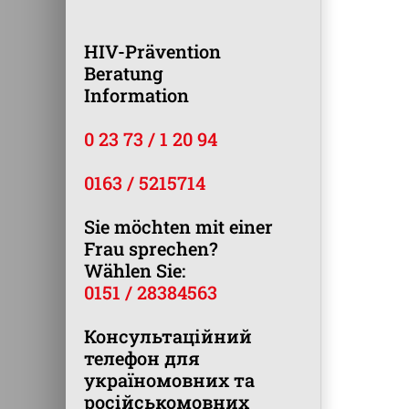
HIV-Prävention
Beratung
Information
0 23 73 / 1 20 94
0163 / 5215714
Sie möchten mit einer
Frau sprechen?
Wählen Sie:
0151 / 28384563
Консультаційний
телефон для
україномовних та
російськомовних