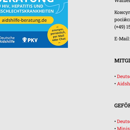
Wählen
Консу
росій
(+49) 1
E-Mail
MITGL
•
Deutsc
•
Aidsh
GEFÖ
•
Deuts
•
Minis