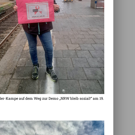
ler-Kampe auf dem Weg zur Demo „NRW bleib sozial!“ am 19.