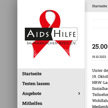
Zum
Startseite
Inhalt
springen
25.0
19.10.2023
Unter de
Startseite
19. Okto
NRW-Lan
Testen lassen
Sozialha
Angebote
Teilnehm
Wohlfahr
Mithelfen
Medienbe