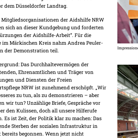
or dem Düsseldorfer Landtag.
 Mitgliedsorganisationen der Aidshilfe NRW
ten sich an dieser Kundgebung und forderten
ürzungen der Aidshilfe-Arbeit“. Für die
e im Märkischen Kreis nahm Andrea Peuler-
Impressione
 der Demonstration teil.
ergrund: Das Durchhaltevermögen der
tenden, Ehrenamtlichen und Träger von
ungen und Diensten der Freien
tspflege NRW ist zunehmend erschöpft. „Wir
sseres zu tun, als zu demonstrieren – aber
en wir tun? Unzählige Briefe, Gespräche vor
er den Kulissen, doch all unsere Hilferufe
. Es ist Zeit, der Politik klar zu machen: Das
ende Sterben der sozialen Infrastruktur in
bereits begonnen. Wenn jetzt nicht