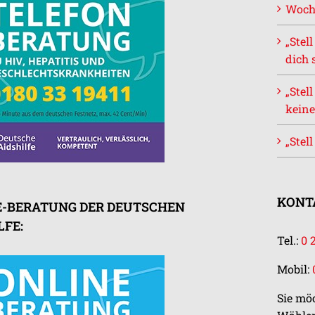
Woch
„Stel
dich 
„Stel
keine
„Stel
KONTA
E-BERATUNG DER DEUTSCHEN
LFE:
Tel.:
0 
Mobil:
Sie mö