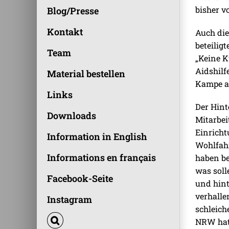
bisher v
Blog/Presse
Kontakt
Auch die
beteilig
Team
„Keine K
Aidshilf
Material bestellen
Kampe an
Links
Der Hint
Downloads
Mitarbei
Einricht
Information in English
Wohlfahr
Informations en français
haben be
was soll
Facebook-Seite
und hint
verhallen
Instagram
schleich
NRW hat 