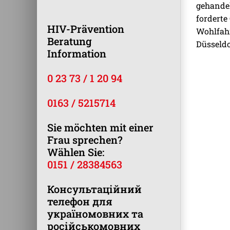
gehandel
forderte
HIV-Prävention
Wohlfah
Beratung
Düsseldo
Information
0 23 73 / 1 20 94
0163 / 5215714
Sie möchten mit einer
Frau sprechen?
Wählen Sie:
0151 / 28384563
Консультаційний
телефон для
україномовних та
російськомовних