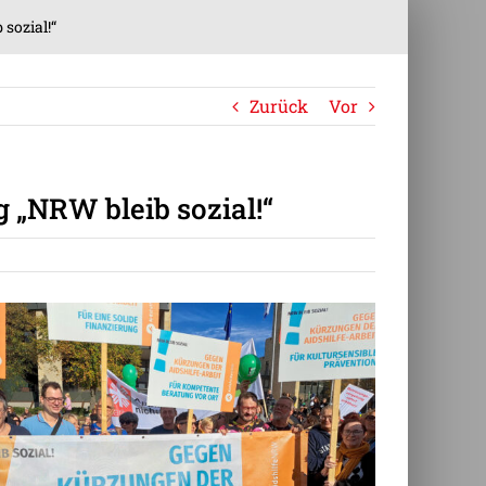
sozial!“
Zurück
Vor
 „NRW bleib sozial!“