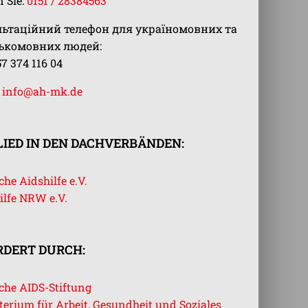
 Sie:
0151 / 28384563
льтаційний телефон для україномовних та
ськомовних людей:
57 374 116 04
:
info@ah-mk.de
IED IN DEN DACHVERBÄNDEN:
he Aidshilfe e.V.
ilfe NRW e.V.
RDERT DURCH:
che AIDS-Stiftung
terium für Arbeit, Gesundheit und Soziales