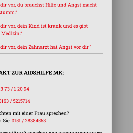
l dir vor, du brauchst Hilfe und Angst macht
stumm.“
l dir vor, dein Kind ist krank und es gibt
 Medizin.“
l dir vor, dein Zahnarzt hat Angst vor dir.“
KT ZUR AIDSHILFE MK:
23 73 / 1 20 94
0163 / 5215714
chten mit einer Frau sprechen?
 Sie:
0151 / 28384563
льтаційний телефон для україномовних та