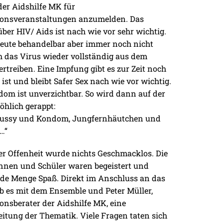
 der Aidshilfe MK für
ionsveranstaltungen anzumelden. Das
ber HIV/ Aids ist nach wie vor sehr wichtig.
heute behandelbar aber immer noch nicht
ch das Virus wieder vollständig aus dem
ertreiben. Eine Impfung gibt es zur Zeit noch
 ist und bleibt Safer Sex nach wie vor wichtig.
om ist unverzichtbar. So wird dann auf der
öhlich gerappt:
 Pussy und Kondom, Jungfernhäutchen und
…“
ler Offenheit wurde nichts Geschmacklos. Die
nnen und Schüler waren begeistert und
ede Menge Spaß. Direkt im Anschluss an das
b es mit dem Ensemble und Peter Müller,
onsberater der Aidshilfe MK, eine
itung der Thematik. Viele Fragen taten sich