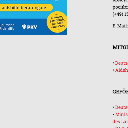
росій
(+49) 1
E-Mail
MITGL
•
Deutsc
•
Aidsh
GEFÖ
•
Deuts
•
Minis
des La