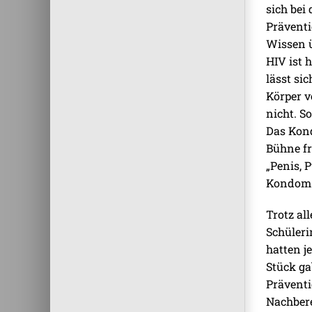
sich bei
Prävent
Wissen ü
HIV ist 
lässt si
Körper v
nicht. So
Das Kond
Bühne fr
„Penis,
Kondom
Trotz al
Schüleri
hatten j
Stück ga
Präventi
Nachbere