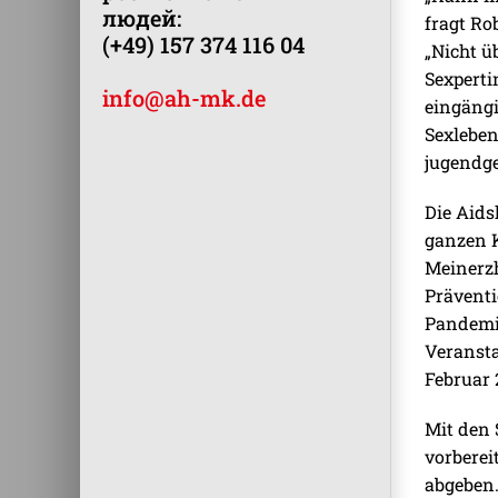
людей:
fragt Ro
(+49) 157 374 116 04
„Nicht ü
Sexperti
info@ah-mk.de
eingäng
Sexleben
jugendge
Die Aids
ganzen 
Meinerzh
Präventi
Pandemi
Veransta
Februar 
Mit den 
vorberei
abgeben.