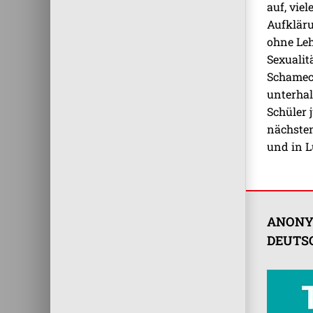
auf, vie
Aufkläru
ohne Leh
Sexualit
Schameck
unterhal
Schüler 
nächsten
und in L
ANONY
DEUTSC