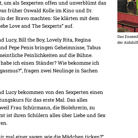
t, um als Sexperten offen und unverblümt das
was früher Oswald Kolle im Kino und Dr.
n der Bravo machten: Sie klärten mit dem
iebe Love and The Sexperts“ auf.
Das Ensembl
d Lucy, Bill the Boy, Lovely Rita, Regina
der Aidshil
nd Pepe Penis bringen Geheimnisse, Tabus
eintliche Peinlichkeiten auf die Bühne.
habe ich einen Ständer? Wie bekomme ich
gasmus?“, fragen zwei Neulinge in Sachen
nd Lucy bekommen von den Sexperten einen
tungskurs für das erste Mal. Das alles
 weil Frau Schürmann, die Biolehrerin, zu
t ist ihren Schülern alles über Liebe und Sex
ren.
r mal einer sagen wie die Mädchen ticken?“,