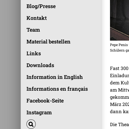
Blog/Presse
Kontakt
Team
Material bestellen
Pepe Penis
Schülern ga
Links
Downloads
Fast 300
Einladun
Information in English
dem Kul
Informations en français
am Mittw
gekommen
Facebook-Seite
März 202
dann ka
Instagram
Die Thea