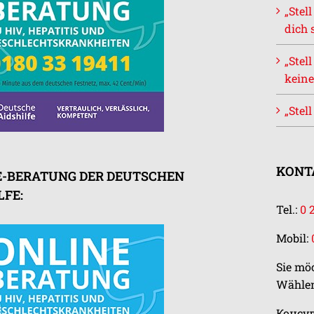
„Stel
dich 
„Stel
keine
„Stel
KONTA
E-BERATUNG DER DEUTSCHEN
LFE:
Tel.:
0 
Mobil:
Sie mö
Wählen
Консу