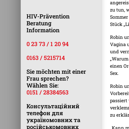
angereis
zu tun, 
HIV-Prävention
Sommer i
Beratung
Stück „L
Information
Robin un
0 23 73 / 1 20 94
Vagina u
und verm
0163 / 5215714
„Warum 
einen Or
Sie möchten mit einer
Sex.
Frau sprechen?
Wählen Sie:
Robin u
0151 / 28384563
Vorberei
passiert
Консультаційний
verklemm
телефон для
zu erklä
україномовних та
російськомовних
„Kann mi