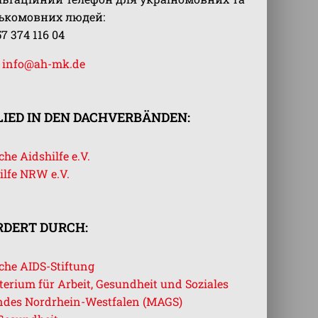
ськомовних людей:
57 374 116 04
:
info@ah-mk.de
IED IN DEN DACHVERBÄNDEN:
he Aidshilfe e.V.
ilfe NRW e.V.
RDERT DURCH:
che AIDS-Stiftung
terium für Arbeit, Gesundheit und Soziales
ndes Nordrhein-Westfalen (MAGS)