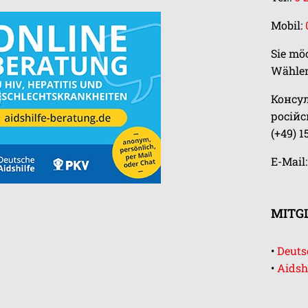
Mobil:
Sie mö
Wählen
Консу
росій
(+49) 1
E-Mail
MITGL
•
Deutsc
•
Aidsh