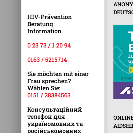
ANONY
DEUTSC
HIV-Prävention
Beratung
Information
0 23 73 / 1 20 94
0163 / 5215714
Sie möchten mit einer
Frau sprechen?
Wählen Sie:
0151 / 28384563
Консультаційний
телефон для
ONLIN
україномовних та
AIDSHI
російськомовних