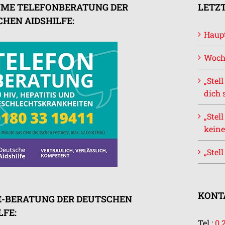
ME TELEFONBERATUNG DER
LETZT
HEN AIDSHILFE:
Haupt
Woch
„Stel
dich 
„Stel
keine
„Stel
KONTA
E-BERATUNG DER DEUTSCHEN
LFE:
Tel.:
0 