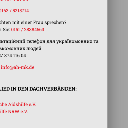
0163 / 5215714
chten mit einer Frau sprechen?
 Sie:
0151 / 28384563
льтаційний телефон для україномовних та
ськомовних людей:
57 374 116 04
:
info@ah-mk.de
IED IN DEN DACHVERBÄNDEN:
he Aidshilfe e.V.
ilfe NRW e.V.